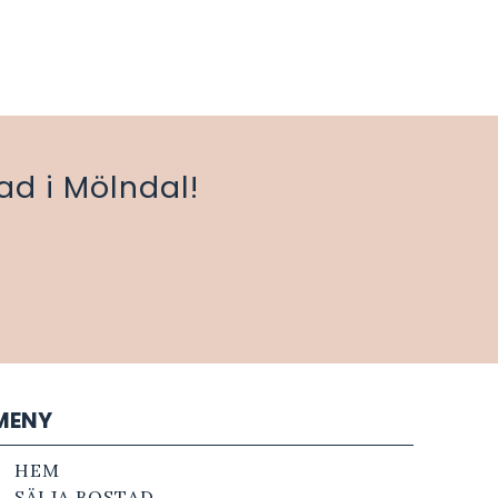
ad i Mölndal!
MENY
HEM
SÄLJA BOSTAD