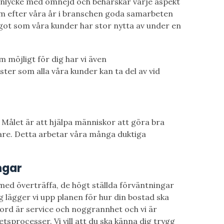
nlycke med omnejd och behärskar varje aspekt
m efter våra år i branschen goda samarbeten
got som våra kunder har stor nytta av under en
m möjligt för dig har vi även
ster som alla våra kunder kan ta del av vid
 Målet är att hjälpa människor att göra bra
are. Detta arbetar våra många duktiga
ngar
 med överträffa, de högt ställda förväntningar
 lägger vi upp planen för hur din bostad ska
dord är service och noggrannhet och vi är
tsprocesser. Vi vill att du ska känna dig trygg