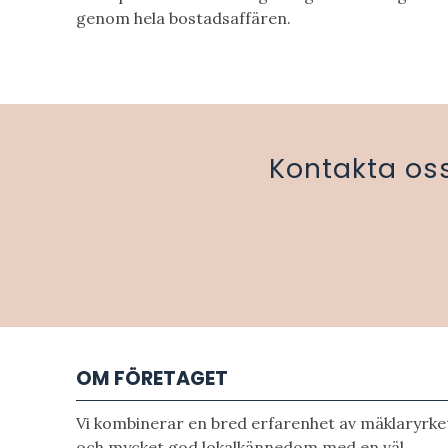
genom hela bostadsaffären.
Kontakta oss
OM FÖRETAGET
Vi kombinerar en bred erfarenhet av mäklaryrke
och mycket god lokalkännedom med en väl