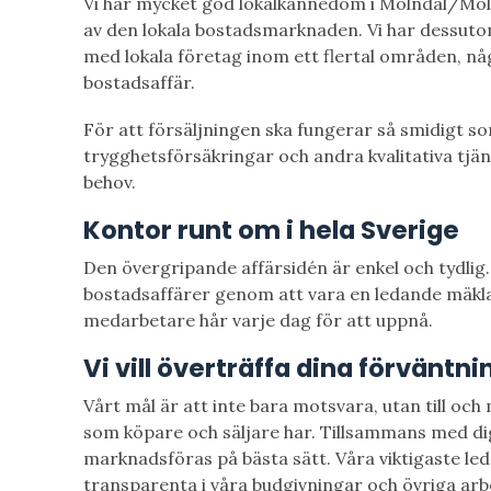
Vi har mycket god lokalkännedom i Mölndal/Möl
av den lokala bostadsmarknaden. Vi har dessuto
med lokala företag inom ett flertal områden, nå
bostadsaffär.
För att försäljningen ska fungerar så smidigt so
trygghetsförsäkringar och andra kvalitativa tjän
behov.
Kontor runt om i hela Sverige
Den övergripande affärsidén är enkel och tydlig.
bostadsaffärer genom att vara en ledande mäkl
medarbetare hår varje dag för att uppnå.
Vi vill överträffa dina förväntni
Vårt mål är att inte bara motsvara, utan till och
som köpare och säljare har. Tillsammans med dig
marknadsföras på bästa sätt. Våra viktigaste le
transparenta i våra budgivningar och övriga arbe